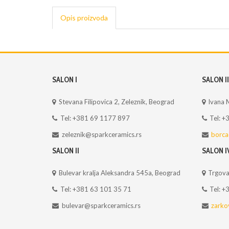
Opis proizvoda
SALON I
SALON II
Stevana Filipovica 2, Zeleznik, Beograd
Ivana 
Tel: +381 69 1177 897
Tel: 
zeleznik@sparkceramics.rs
borca
SALON II
SALON I
Bulevar kralja Aleksandra 545a, Beograd
Trgova
Tel: +381 63 101 35 71
Tel: +
bulevar@sparkceramics.rs
zarko