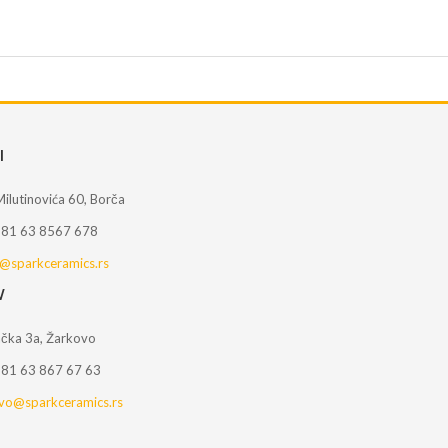
I
Milutinovića 60, Borča
+381 63 8567 678
@sparkceramics.rs
V
čka 3a, Žarkovo
381 63 867 67 63
vo@sparkceramics.rs