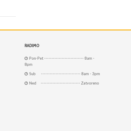
RADIMO
Pon-Pet --------------------------- 8am -
8pm
Sub --------------------------- 8am - 3pm
Ned --------------------------- Zatvoreno